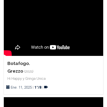
Botafogo.
Grezzo
(2021)
Hi Happy y Gringa Unica
Ene. 11, 2025
|
1°/8
|