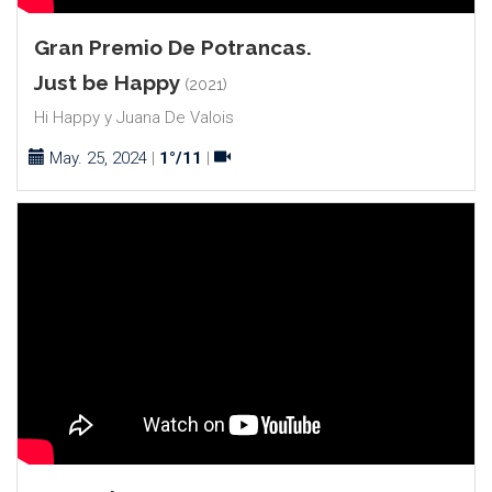
Gran Premio De Potrancas.
Just be Happy
(2021)
Hi Happy y Juana De Valois
May. 25, 2024
|
1°/11
|