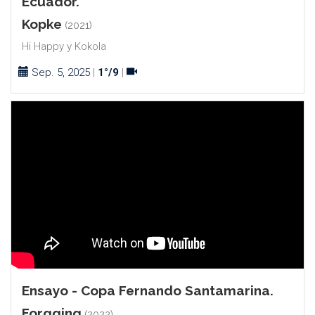
Ecuador.
Kopke
(2021)
Hi Happy y Kokola
Sep. 5, 2025
|
1°/9
|
Ensayo - Copa Fernando Santamarina.
Forgging
(2022)