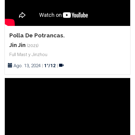
Polla De Potrancas.
Jin Jin
(2021)
Full Mast y Jinzhou
Ago. 13, 2024
|
1°/12
|