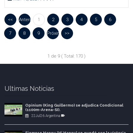
<<
Anterior
1
2
3
4
5
6
7
8
9
Próxima
>>
1 de 9 ( Total: 170 )
Ultimas Noticias
Opinium (King Guillermo) se adjudica Condicional
(1100m-Arena-SI).
22Jul26 Argentina
Siempre Happy (Hi Happy) se quedó con la victoria