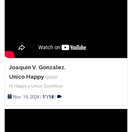
Joaquin V. Gonzalez.
Unico Happy
(2020)
Hi Happy y Union Sovietica
Nov. 19, 2024
|
1°/18
|