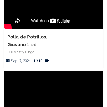
Polla de Potrillos.
Giustino
(2021)
Full Mast y Ginga
Sep. 7, 2024
|
1°/10
|