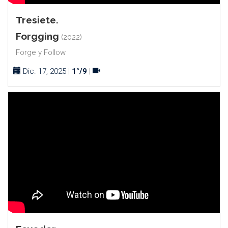
Tresiete.
Forgging
(2022)
Forge y Follow
Dic. 17, 2025
|
1°/9
|