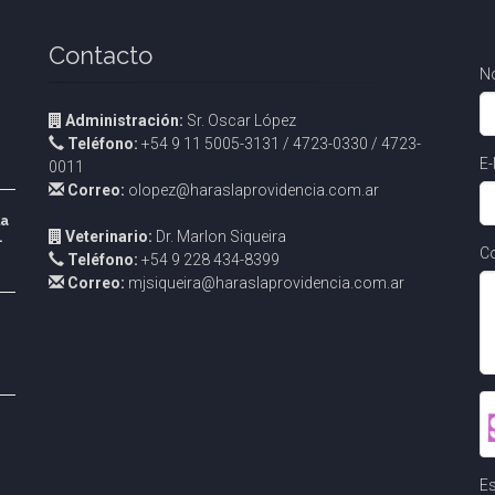
Contacto
N
Administración:
Sr. Oscar López
Teléfono:
+54 9 11 5005-3131 / 4723-0330 / 4723-
E-
0011
Correo:
olopez@haraslaprovidencia.com.ar
la
Veterinario:
Dr. Marlon Siqueira
.
Co
Teléfono:
+54 9 228 434-8399
Correo:
mjsiqueira@haraslaprovidencia.com.ar
Es