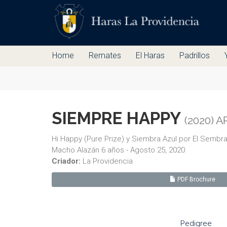
Home
Remates
El Haras
Padrillos
SIEMPRE HAPPY
(2020) A
Hi Happy (Pure Prize) y Siembra Azul por El Sembr
Macho Alazán 6 años - Agosto 25, 2020
Criador:
La Providencia
PDF Brochure
Pedigree