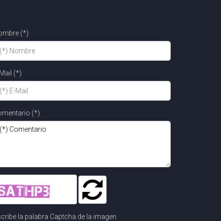
ombre (*)
Mail (*)
mentario (*)
cribe la palabra Captcha de la imagen