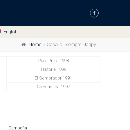
English
Home
Caballo: Siempre Happy
Pure Prize 1998
Historia 1999
El Sembrador 1991
Cremastica 1997
Campaña