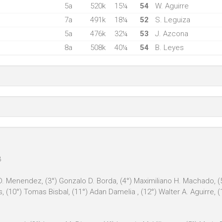
5a
520k
15¼
54
W. Aguirre
7a
491k
18¼
52
S. Leguiza
5a
476k
32¼
53
J. Azcona
8a
508k
40¼
54
B. Leyes
3
D. Menendez, (3°) Gonzalo D. Borda, (4°) Maximiliano H. Machado, (5°)
rias, (10°) Tomas Bisbal, (11°) Adan Damelia , (12°) Walter A. Aguirre,