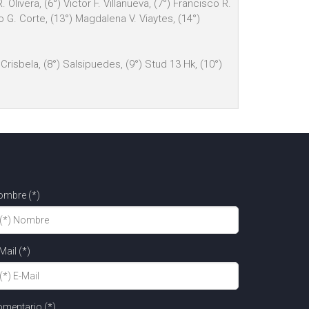
Olivera, (6°) Victor F. Villanueva, (7°) Francisco R.
lo G. Corte, (13°) Magdalena V. Viaytes, (14°)
) Crisbela, (8°) Salsipuedes, (9°) Stud 13 Hk, (10°)
ombre (*)
Mail (*)
mentario (*)