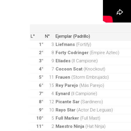
L°
N°
Ejemplar (Padrillo)
1°
3
Liefmans
(Fortify)
2°
8
Forty Codringer
(Empire Aztec)
3°
9
Eliades
(Il Campione)
4°
7
Cocoon Scat
(Knockout)
5°
11
Frauen
(Storm Embrujado)
6°
15
Rey Parejo
(Más Parejo)
7°
4
Eynard
(Il Campione)
8°
12
Picante Sar
(Sardinero)
9°
10
Rayo Star
(Actor De Leguas)
10°
5
Full Marker
(Full Mast)
11°
2
Maestro Ninja
(Hat Ninja)