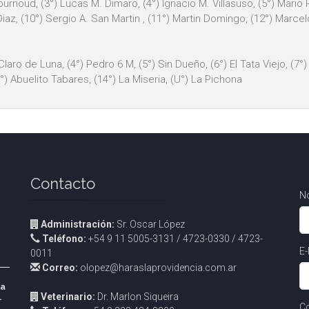
urnoud, (3°) Lucas M. Dimaro, (4°) Ignacio M. Villasuso, (5°) Mario R. 
. Diaz, (10°) Sergio A. San Martin , (11°) Martin Domingo, (12°) Marce
 Claro de Luna, (4°) Pedro 6 M, (5°) Sin Dueño, (6°) El Tata Viejo, (7°
13°) Abuelito Tabares, (14°) La Miseria, (U°) La Pichona
Contacto
N
Administración:
Sr. Oscar López
Teléfono:
+54 9 11 5005-3131 / 4723-0330 / 4723-
E-
0011
Correo:
olopez@haraslaprovidencia.com.ar
la
Veterinario:
Dr. Marlon Siqueira
.
Co