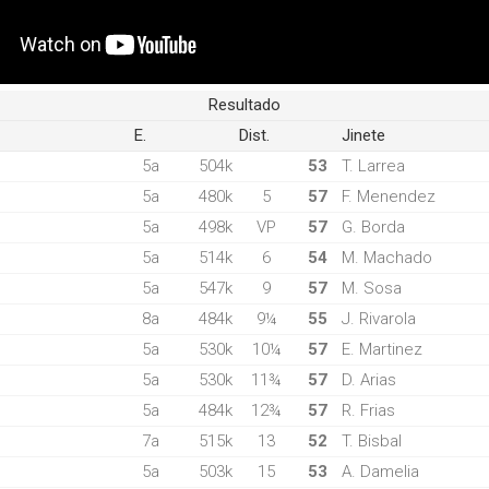
Resultado
E.
Dist.
Jinete
5a
504k
53
T. Larrea
5a
480k
5
57
F. Menendez
5a
498k
VP
57
G. Borda
5a
514k
6
54
M. Machado
5a
547k
9
57
M. Sosa
8a
484k
9¼
55
J. Rivarola
5a
530k
10¼
57
E. Martinez
5a
530k
11¾
57
D. Arias
5a
484k
12¾
57
R. Frias
7a
515k
13
52
T. Bisbal
5a
503k
15
53
A. Damelia