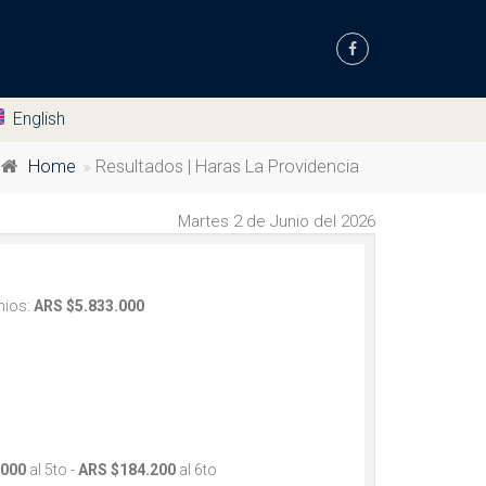
English
Home
Resultados | Haras La Providencia
Martes 2 de Junio del 2026
mios:
ARS $5.833.000
.000
al 5to -
ARS $184.200
al 6to