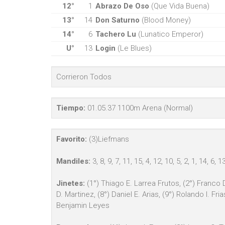
12°
1
Abrazo De Oso
(Que Vida Buena)
13°
14
Don Saturno
(Blood Money)
14°
6
Tachero Lu
(Lunatico Emperor)
U°
13
Login
(Le Blues)
Corrieron Todos
Tiempo:
01.05.37 1100m Arena (Normal)
Favorito:
(3)Liefmans
Mandiles:
3, 8, 9, 7, 11, 15, 4, 12, 10, 5, 2, 1, 14, 6, 1
Jinetes:
(1°) Thiago E. Larrea Frutos, (2°) Franco 
D. Martinez, (8°) Daniel E. Arias, (9°) Rolando I. F
Benjamin Leyes