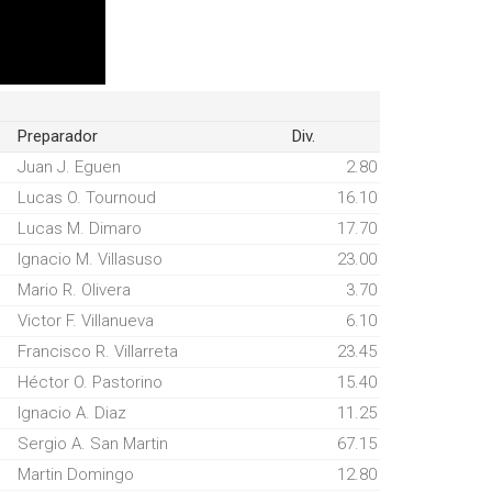
Preparador
Div.
Juan J. Eguen
2.80
Lucas O. Tournoud
16.10
Lucas M. Dimaro
17.70
Ignacio M. Villasuso
23.00
Mario R. Olivera
3.70
Victor F. Villanueva
6.10
Francisco R. Villarreta
23.45
Héctor O. Pastorino
15.40
Ignacio A. Diaz
11.25
Sergio A. San Martin
67.15
Martin Domingo
12.80