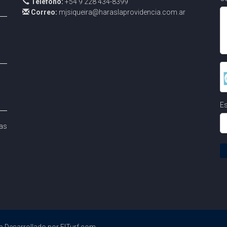
Teléfono:
+54 9 228 434-8399
Correo:
mjsiqueira@haraslaprovidencia.com.ar
Es
as