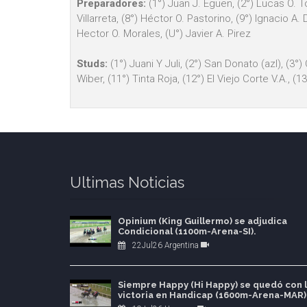
Preparadores:
(1°) Juan J. Eguen, (2°) Lucas O. To
Villarreta, (8°) Héctor O. Pastorino, (9°) Ignacio A
Hector O. Morales, (U°) Javier A. Pirez
Studs:
(1°) Juani Y Juli, (2°) San Donato (azl), (3°)
Wiber, (11°) Tinta Roja, (12°) El Viejo Corte V.A., (
Ultimas Noticias
Opinium (King Guillermo) se adjudica
Condicional (1100m-Arena-SI).
22Jul26 Argentina
Siempre Happy (Hi Happy) se quedó con 
victoria en Handicap (1600m-Arena-MAR)