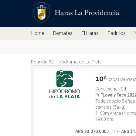
Home
Remates
El Haras
Padrillos
Reunión 52 Hipódromo de La Plata
10ª
(202606021
Condicional (Cd)
Pr.
"Lovely Face 202
Todo caballo 5 años
carreras (5a+g)
1100m Arena (Norma
19:00 hrs.
ARS $3.070.000
al 1ro -
ARS $1