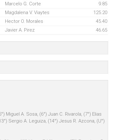
Marcelo G. Corte
9.85
Magdalena V. Viaytes
125.20
Hector O. Morales
45.40
Javier A. Pirez
46.65
 Miguel A. Sosa, (6°) Juan C. Rivarola, (7°) Elias
 (13°) Sergio A. Leguiza, (14°) Jesus R. Azcona, (U°)