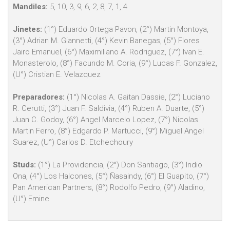
Mandiles:
5, 10, 3, 9, 6, 2, 8, 7, 1, 4
Jinetes:
(1°) Eduardo Ortega Pavon, (2°) Martin Montoya,
(3°) Adrian M. Giannetti, (4°) Kevin Banegas, (5°) Flores
Jairo Emanuel, (6°) Maximiliano A. Rodriguez, (7°) Ivan E.
Monasterolo, (8°) Facundo M. Coria, (9°) Lucas F. Gonzalez,
(U°) Cristian E. Velazquez
Preparadores:
(1°) Nicolas A. Gaitan Dassie, (2°) Luciano
R. Cerutti, (3°) Juan F. Saldivia, (4°) Ruben A. Duarte, (5°)
Juan C. Godoy, (6°) Angel Marcelo Lopez, (7°) Nicolas
Martin Ferro, (8°) Edgardo P. Martucci, (9°) Miguel Angel
Suarez, (U°) Carlos D. Etchechoury
Studs:
(1°) La Providencia, (2°) Don Santiago, (3°) Indio
Ona, (4°) Los Halcones, (5°) Ñasaindy, (6°) El Guapito, (7°)
Pan American Partners, (8°) Rodolfo Pedro, (9°) Aladino,
(U°) Emine