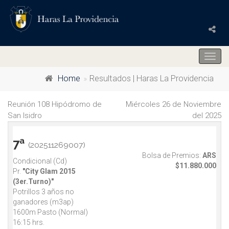
Togg
navig
Home
Resultados | Haras La Providencia
Reunión 108 Hipódromo de
Miércoles 26 de Noviembre
San Isidro
del 2025
7ª
(202511269007)
Bolsa de Premios:
ARS
Condicional (Cd)
$11.880.000
Pr.
"City Glam 2015
(3er.Turno)"
Potrillos 3 años no
ganadores (m3ap)
1600m Pasto (Normal)
16:15 hrs.