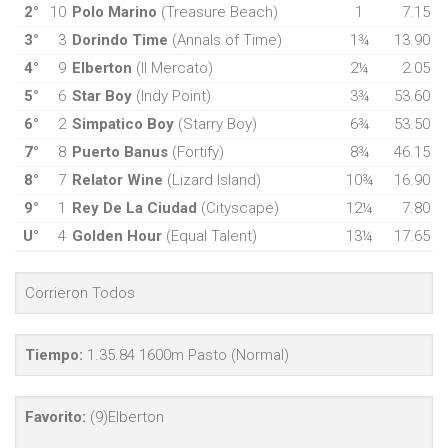
2°
10
Polo Marino
(Treasure Beach)
1
7.15
3°
3
Dorindo Time
(Annals of Time)
1¾
13.90
4°
9
Elberton
(Il Mercato)
2¼
2.05
5°
6
Star Boy
(Indy Point)
3¾
53.60
6°
2
Simpatico Boy
(Starry Boy)
6¾
53.50
7°
8
Puerto Banus
(Fortify)
8¾
46.15
8°
7
Relator Wine
(Lizard Island)
10¾
16.90
9°
1
Rey De La Ciudad
(Cityscape)
12¼
7.80
U°
4
Golden Hour
(Equal Talent)
13¼
17.65
Corrieron Todos
Tiempo:
1.35.84 1600m Pasto (Normal)
Favorito:
(9)Elberton