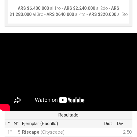
ARS $6.400.000
al 1ro -
ARS $2.240.000
al 2do -
ARS
$1.280.000
al 3ro -
ARS $640.000
al 4to -
ARS $320.000
al 5to
Resultado
L°
N°
Ejemplar (Padrillo)
Dist.
Div.
1°
5
Riscape
(Cityscape)
2.50