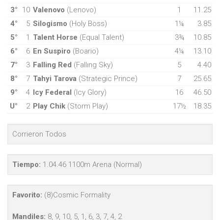
3°
10
Valenovo
(Lenovo)
1
11.25
4°
5
Silogismo
(Holy Boss)
1¼
3.85
5°
1
Talent Horse
(Equal Talent)
3¾
10.85
6°
6
En Suspiro
(Boario)
4¼
13.10
7°
3
Falling Red
(Falling Sky)
5
4.40
8°
7
Tahyi Tarova
(Strategic Prince)
7
25.65
9°
4
Icy Federal
(Icy Glory)
16
46.50
U°
2
Play Chik
(Storm Play)
17½
18.35
Corrieron Todos
Tiempo:
1.04.46 1100m Arena (Normal)
Favorito:
(8)Cosmic Formality
Mandiles:
8, 9, 10, 5, 1, 6, 3, 7, 4, 2