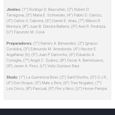
Jinetes:
(1°) Rodrigo D. Bascuñan, (2°) Rubén D.
Tarragona, (3°) Maria E. Schneider, (4°) Pablo D. Carrizo,
(5°) Carlos V. Cabrera, (6°) Daniel E. Arias, (7°) Wilson R.
Moreyra, (8°) Juan B. Diestra Ballarre, (9°) Axel R. Pedraza,
(U°) Facundo M. Coria
Preparadores:
(1°) Ramiro A. Benavidez, (2°) Ignacio
Cordoba, (3°) Edmundo M. Arredondo, (4°) Hector E.
Argañaraz (h), (5°) Juan P Garrocho, (6°) Eduardo A.
Corsiglia, (7°) Angel C. Suárez, (8°) Oscar A. Barrionuevo,
(9°) Javier A. Pirez, (U°) Veliz Gustavo Raul
Studs:
(1°) La Querencia Boer, (2°) Sant'Onofrio, (3°) O.J.R.,
(4°) Don Roque, (5°) Male y Reni, (6°) Tres Nogales, (7°)
Los Cinco, (8°) Pascual, (9°) Flor y Nico, (U°) Horse Pampa