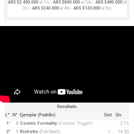
ARS $2.400.000
al 1ro -
ARS $840.000
al 2do -
ARS $480.000
al
3ro -
ARS $240.000
al 4to -
ARS $120.000
al 5to
Resultado
L°
N°
Ejemplar (Padrillo)
Dist.
Div.
1°
8
Cosmic Formality
(Cosmic Trigger)
2.15
2°
9
Ristretto
(Full Mast)
1
14.20