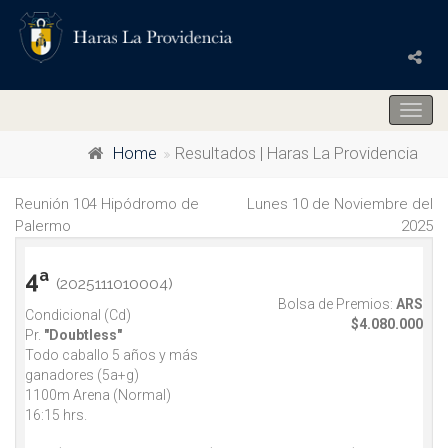
Togg
navig
Home
Resultados | Haras La Providencia
Reunión 104 Hipódromo de
Lunes 10 de Noviembre del
Palermo
2025
4ª
(2025111010004)
Bolsa de Premios:
ARS
Condicional (Cd)
$4.080.000
Pr.
"Doubtless"
Todo caballo 5 años y más
ganadores (5a+g)
1100m Arena (Normal)
16:15 hrs.