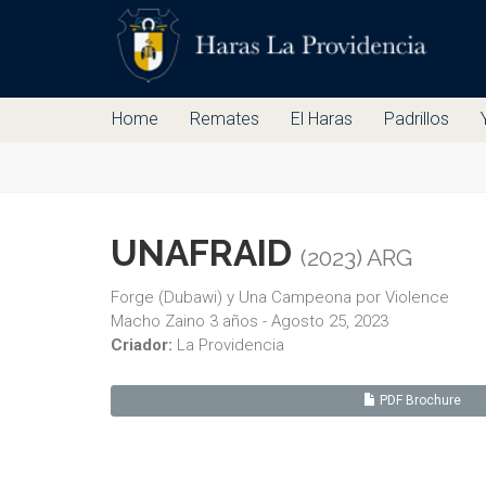
Home
Remates
El Haras
Padrillos
UNAFRAID
(2023) ARG
Forge (Dubawi) y Una Campeona por Violence
Macho Zaino 3 años - Agosto 25, 2023
Criador:
La Providencia
PDF Brochure