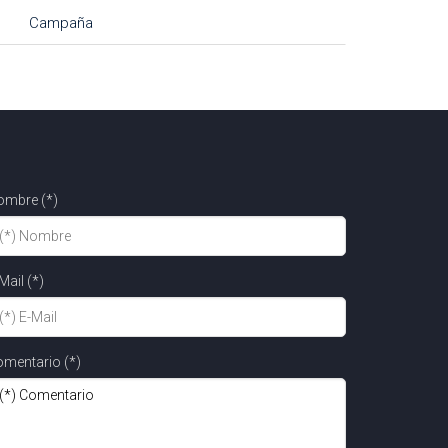
Campaña
ombre (*)
Mail (*)
mentario (*)