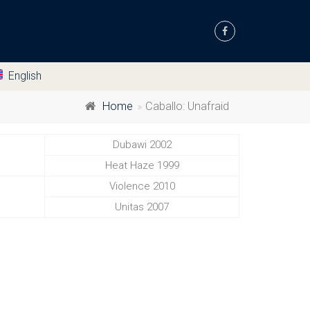
English
Home
Caballo: Unafraid
Dubawi 2002
Heat Haze 1999
Violence 2010
Unitas 2007