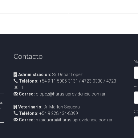
Contacto
N
Administración:
Sr. Oscar López
Teléfono:
+54 9 11 5005-3131 / 4723-0330 / 4723-
E-
0011
Correo:
olopez@haraslaprovidencia.com.ar
la
Veterinario:
Dr. Marlon Siqueira
.
Co
Teléfono:
+54 9 228 434-8399
Correo:
mjsiqueira@haraslaprovidencia.com.ar